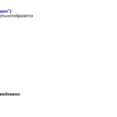
ции
")
рты
»
отобразится
жедневно
.