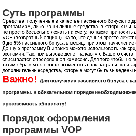
Суть
программы
Средства
,
полученные
в
качестве
пассивного
бонуса
по
д
программам
,
либо
Ваши
личные
средства
, в
которых
Вы
н
не
просто
бесцельно
лежать
на
счету
,
но
также
приносить
VOP
(
возвратный
опцион
).
За
то
, что
деньги
просто
лежат
0
до
5%
пассивного
бонуса
в
месяц
, при
этом
начисление
Данную
программу
Вы
также
можете
использовать
как
сре
экономии
. Так, при
выводе
денег
на
карту
, с
Вашего
счета
с
писывается
определенная
комиссия
. Для
того
чтобы
не
п
таким
образом
не
просто
возместить
свои
затраты
,
но
и
за
дополнительныесредства
,
которые
могут
быть
выведены
Важно
!
Для
получения
пассивного
бонуса
с
ка
программы
, в
обязательном
порядке
необходимоеже
проплачивать
абонплату
!
Порядок
оформления
программы
VOP