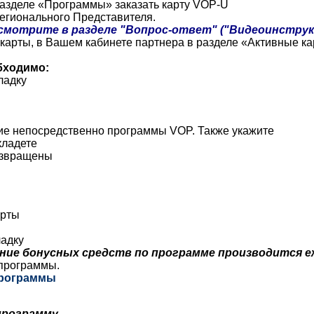
азделе
«
Программы
»
заказать
карту
VOP-U
егионального
Представителя
.
смотрите
в
разделе
"
Вопрос-ответ
" ("
Видеоинструк
карты
, в
Вашем
кабинете
партнера
в
разделе
«
Активные
ка
бходимо
:
ладку
ие
непосредственно
программы
VOP
.
Также
укажите
кладете
звращены
арты
ладку
ние
бонусных
средств
по
программе
производится
е
программы
.
рограммы
программу