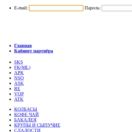
E-mail:
Пароль:
Главная
Кабинет партнёра
SKS
FK(ML)
APK
NSO
ASK
RE
VOP
ATK
КОЛБАСЫ
КОФЕ ЧАЙ
БАКАЛЕЯ
КРУПЫ И СЫПУЧИЕ
СЛАДОСТИ