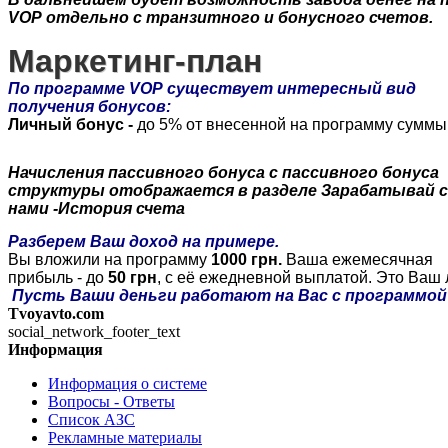
VOP
отдельно
с
транзитного
и
бонусного
счетов
.
Маркетинг-план
По
программе
VOP
существует
интересный
вид
получения
бонусов
:
Личный
бонус
-
до
5%
от
внесенной
на
программу
суммы
Начисления
пассивного
бонуса
с
пассивного
бонуса
структуры
отображается
в
разделе
Зарабатывай
нами
-История
счета
Разберем
Ваш
доход
на
примере
.
Вы
вложили
на
программу
1000 грн.
Ваша
ежемесячная
прибыль
-
до
50 грн
, с
её
ежедневной
выплатой
. Это Ваш
Пусть
Ваши
деньги
работают
на
Вас с
программой
Tvoyavto.com
social_network_footer_text
Информация
Информация о системе
Вопросы - Ответы
Список АЗС
Рекламные материалы