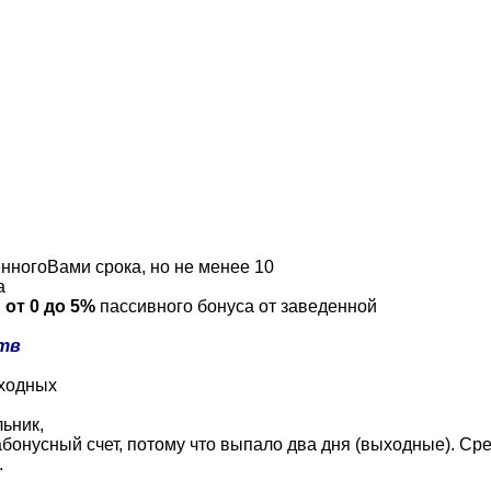
енногоВами
срока
,
но
не
менее
10
а
я
от
0
до
5%
пассивного
бонуса
от
заведенной
тв
ходных
льник
,
абонусный
счет
,
потому
что
выпало
два дня (
выходные
).
Сре
.