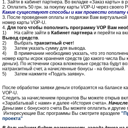
1.
Зайти
в
кабинет
партнера
.
Во
вкладке
«
Заказ
карты
» в
р
2.
Оплатить
50 грн.
за
покупку
карты
VOP-U
через
своего
Р
Какие
существуют
способы
и как
провести
оплату
3.
После
проведения
оплаты
и
подвязки
Вам
виртуальной
номер
карты
VOP-U
.
4.
Для
того
чтобы
пополнить
программу
VOP
Вам
нео
1)
На
сайте
зайти
в
Кабинет
партнера
и
перейти
на
вк
Вывод
средств
.
2)
Выбрать
транзитный
счет
!
3)
Затем
указать
сумму
для
вывода
.
4) В
примечании
необходимо
указать
, что это
пополнен
номер
карты
исрок
хранения
средств
(
до
какого
числа
Вы
деньги
).
По
истечении
срока
вложенные
средства
будут
во
натранзитный
счет
, а
начисленные
бонусы
-
на
бонусный
.
5)
Затем
нажмите
«
Подать
заявку
».
После
обработки
заявки
деньги
отобразятся
на
балансе
к
VOP-U
.
Следить
за
начислением
процентов
Вы
можете
открыв
вк
«
Зарабатывай
с
нами
» и
далее
«
История
счета
».
Начисле
Деньгами
с
бонусного
счета
Вы
можете
оплатить
и
другие
Интересующие
Вас
программы
Вы
смотрите
вразделе
"
П
проекта
"
В
дальнейшем
будет
возможность
завода
денег
на