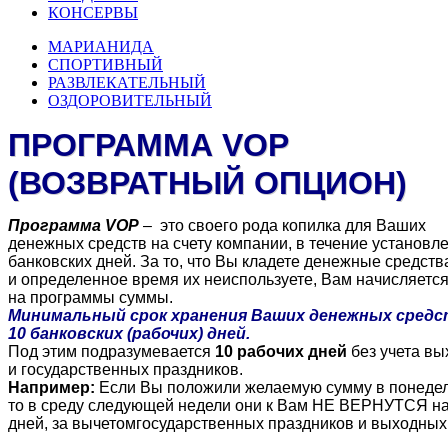
КОНСЕРВЫ
МАРИАНИДА
СПОРТИВНЫЙ
РАЗВЛЕКАТЕЛЬНЫЙ
ОЗДОРОВИТЕЛЬНЫЙ
ПРОГРАММА
VOP
(
ВОЗВРАТНЫЙ
ОПЦИОН
)
Программа
VOP
–
это
своего
рода
копилка
для
Ваших
денежных
средств
на
счету
компании
, в
течение
установл
банковских
дней
.
За
то
, что
Вы
кладете
денежные
средств
и
определенное
время
их
неиспользуете
, Вам
начисляетс
на
программы
суммы
.
Минимальный
срок
хранения
Ваших
денежных
средс
10
банковских
(
рабочих
)
дней
.
Под
этим
подразумевается
10
рабочих
дней
без
учета
вы
и
государственных
праздников
.
Например
:
Если
Вы
положили
желаемую
сумму
в
понеде
то
в
среду
следующей
недели
они к Вам
НЕ
ВЕРНУТСЯ
н
дней
,
за
вычетомгосударственных
праздников
и
выходных