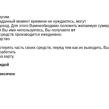
ругим
аданный
момент
времени
не
нуждаетесь
,
могут
доход
. Для
этого
Вамнеобходимо
положить
желаемую
сумму
и
Вы
ими
непользуетесь
,
Вы
получаете
от
средств
производится
ежедневно
.
дство
отерять
часть
своих
средств
,
перед
тем как
их
выводить
,
Вы
работать
на
карту
.
ждой
месячно