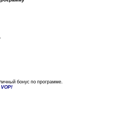
.
с
личный
бонус
по
программе
.
VOP
!